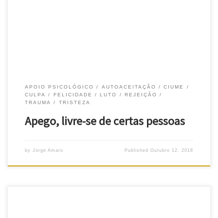
precisamos de alguém que cuide de nós. Senão, não
conseguiremos sobreviver. E não se trata apenas de termos
alguém que nos […]
APOIO PSICOLÓGICO
AUTOACEITAÇÃO
CIUME
CULPA
FELICIDADE
LUTO
REJEIÇÃO
TRAUMA
TRISTEZA
Apego, livre-se de certas pessoas
by
Jorge Amaro
Published
Outubro 12, 2018