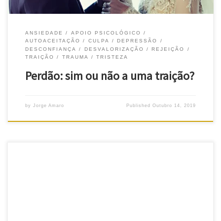
ANSIEDADE
APOIO PSICOLÓGICO
AUTOACEITAÇÃO
CULPA
DEPRESSÃO
DESCONFIANÇA
DESVALORIZAÇÃO
REJEIÇÃO
TRAIÇÃO
TRAUMA
TRISTEZA
Perdão: sim ou não a uma traição?
by
Jorge Amaro
Published
Outubro 14, 2019
Traumas de infância – Foi uma criança traumatizada por
“pequenas coisas”? Sabe que muitas perturbações psicológicas
começam logo em tenras idades, não é? Talvez seja o seu caso…
Pois é, você poderá estar com traumas de infância… E, até agora,
parece-lhe que está mesmo para perdurar para sempre …