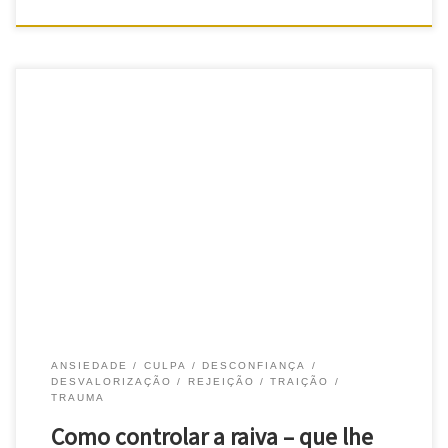
Como controlar a raiva e os seus efeitos Como controlar a raiva.
Antes de mais compreender: esta emoção tem, realmente, um
efeito muito poderoso na nossa mente e no nosso corpo. E pode
afetar, de facto, muito a nossa saúde. Também é conhecida por
ira, cólera, fúria, ódio, rancor, apesar […]
ANSIEDADE
CULPA
DESCONFIANÇA
DESVALORIZAÇÃO
REJEIÇÃO
TRAIÇÃO
TRAUMA
Como controlar a raiva – que lhe