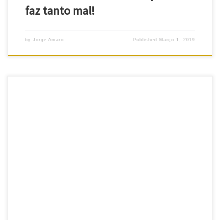
faz tanto mal!
by
Jorge Amaro
Published
Março 1, 2019
Pensamentos obsessivos, pensamentos negativos Pensamentos
obsessivos bem diferentes das afirmações positivas. Estas são,
como é sabido, muito importantes para a nossa saúde mental. De
facto, muitas vezes, são os pensamentos intrusivos e as crenças
negativas que influenciam o nosso comportamento. Tudo no
sentido de uma vida menos próspera e harmoniosa. […]