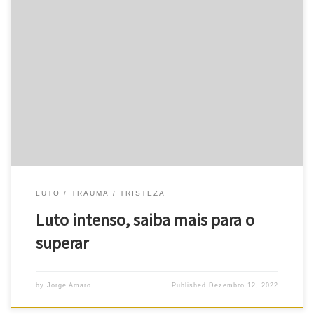
O luto intenso é uma resposta natural? Antes de mais,
compreenda-se: o luto é uma resposta natural a uma perda
significativa. E essa resposta pode envolver várias emoções e
comportamentos. Mas, se tudo correr bem, a pessoa enlutada,
mesmo com um luto intenso, voltará a uma “vida normal” num
espaço […]
LUTO
TRAUMA
TRISTEZA
Luto intenso, saiba mais para o
superar
by
Jorge Amaro
Published
Dezembro 12, 2022