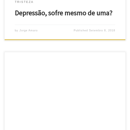
TRISTEZA
Depressão, sofre mesmo de uma?
by
Jorge Amaro
Published
Setembro 8, 2018
Culpa, nas nossas vidas ela existe, realmente… Culpa porque
existe a tirania do “Devo!”, do “Tenho que!”, do “Deveria ter feito
de outra maneira…” Enfim, é a obsessão de que as coisas deviam
ter acontecido de determinado modo! E se não aconteceram de
certa maneira, mesmos as mais insignificantes, achamos […]