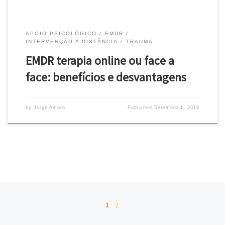
APOIO PSICOLÓGICO
EMDR
INTERVENÇÃO A DISTÂNCIA
TRAUMA
EMDR terapia online ou face a
face: benefícios e desvantagens
by
Jorge Amaro
Published
Setembro 1, 2018
Posts navigation
1
2
Ol