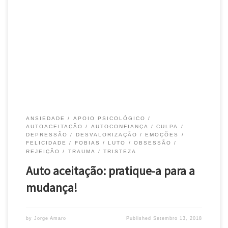
Auto aceitação: muitas pessoas sofrem porque lutam
constantemente contra coisas que não podem alterar. Têm
dificuldade em praticar a aceitação. Ora há situações que não
podemos mesmo modificar. Umas aconteceram no passado. E já
não podemos ir lá para mudar a situação. Mas nós podemos
mudar a forma como reagimos […]
ANSIEDADE
APOIO PSICOLÓGICO
AUTOACEITAÇÃO
AUTOCONFIANÇA
CULPA
DEPRESSÃO
DESVALORIZAÇÃO
EMOÇÕES
FELICIDADE
FOBIAS
LUTO
OBSESSÃO
REJEIÇÃO
TRAUMA
TRISTEZA
Auto aceitação: pratique-a para a
mudança!
by
Jorge Amaro
Published
Setembro 13, 2018