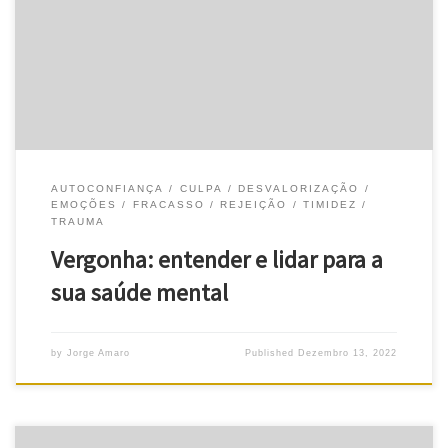
tem vergonha! Formula, então, esta cognição negativa: “Eu sou
uma vergonha”. Ora, a vergonha é uma emoção e um sentimento
que a maioria das pessoas conhece. De facto, faz parte […]
AUTOCONFIANÇA
CULPA
DESVALORIZAÇÃO
EMOÇÕES
FRACASSO
REJEIÇÃO
TIMIDEZ
TRAUMA
Vergonha: entender e lidar para a
sua saúde mental
by
Jorge Amaro
Published
Dezembro 13, 2022