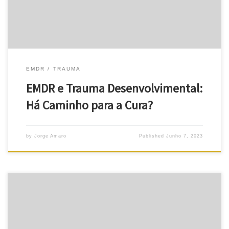
estamos a falar, […]
EMDR
TRAUMA
EMDR e Trauma Desenvolvimental:
Há Caminho para a Cura?
by
Jorge Amaro
Published
Junho 7, 2023
Vergonha, uma temática trazidas para psicoterapia Muitas vezes a
pessoa sente-se responsável por aquilo que está mal consigo. E