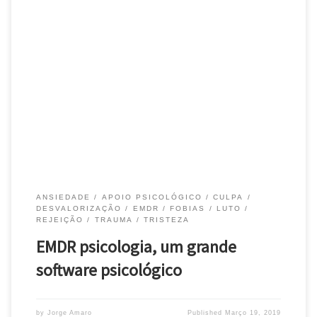
EMDR psicologia – Depois da experiência com o software EMDR a
que me submeti, fiquei a perceber o essencial do seu
funcionamento… Fiquei, realmente, a perceber que, depois de
uma intervenção com EMDR, todo o nosso “sistema cerebral” foi
scaneado. Que foram corrigidos erros de arquivamento
malsucedido, tendo sido restaurados […]
ANSIEDADE
APOIO PSICOLÓGICO
CULPA
DESVALORIZAÇÃO
EMDR
FOBIAS
LUTO
REJEIÇÃO
TRAUMA
TRISTEZA
EMDR psicologia, um grande
software psicológico
by
Jorge Amaro
Published
Março 19, 2019