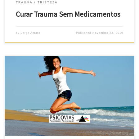
TRAUMA
TRISTEZA
Curar Trauma Sem Medicamentos
by
Jorge Amaro
Published
Novembro 23, 2019
Ataque de ansiedade o que fazer, para não estragar a sua vida
Ataque de ansiedade o que fazer, pergunta, de facto, muito
pertinente. Realmente, uma crise aguda de ansiedade pode ser
terrível. Na verdade, a ansiedade, com este nome ou outras
equiparações, será a grande perturbação da “vida moderna”! Só
[…]