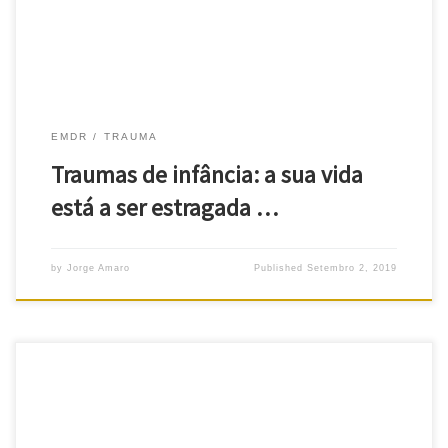
Ouvimos […]
EMDR
TRAUMA
Traumas de infância: a sua vida
está a ser estragada …
by
Jorge Amaro
Published
Setembro 2, 2019
Sim, é possível curar traumas psicológicos com o EMDR. Vejamos,