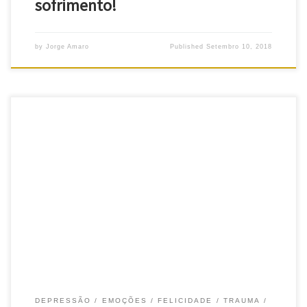
sofrimento!
by
Jorge Amaro
Published
Setembro 10, 2018
Depressão, que diagnóstico? Depressão, antes de mais, deixe-nos
dizer-lhe que a PSICOVIAS não é apologista de rótulos em
psicologia ou psicoterapia – enfim, como a generalidade dos
psicólogos não o será… De facto, há um Manual de Diagnóstico e
Estatística das Perturbações Mentais que até já vai na sua quinta
[…]
DEPRESSÃO
EMOÇÕES
FELICIDADE
TRAUMA