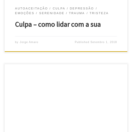
AUTOACEITAÇÃO
CULPA
DEPRESSÃO
EMOÇÕES
SERENIDADE
TRAUMA
TRISTEZA
Culpa – como lidar com a sua
by
Jorge Amaro
Published
Setembro 1, 2018
EMDR terapia online EMDR terapia online. Ainda não há, em
Portugal, entre os psicólogos, muita discussão sobre a questão de
se levar a cabo o EMDR de uma forma totalmente à distância, não
presencialmente. Mas já há bastante troca de pontos de vista
sobre os seus benefícios, ainda que também sobre […]