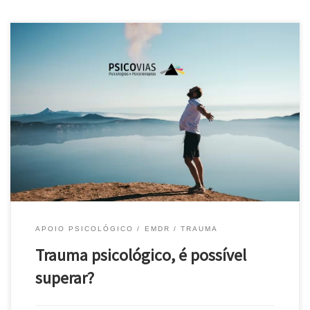
Trauma psicológico – pensar nele mesmo quando não se quer Um
trauma psicológico pode traduzir-se numa perturbação muitas
vezes crónica, que traz grande sofrimento à vida de uma pessoa.
E esta volta como que a experienciar o acontecimento traumático.
Fazem tudo para evitar as situações que lhe fazem lembrar a […]
APOIO PSICOLÓGICO
EMDR
TRAUMA
Trauma psicológico, é possível
superar?