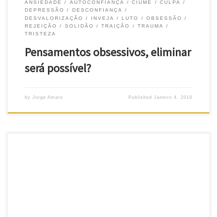
ANSIEDADE
AUTOCONFIANÇA
CIUME
CULPA
DEPRESSÃO
DESCONFIANÇA
DESVALORIZAÇÃO
INVEJA
LUTO
OBSESSÃO
REJEIÇÃO
SOLIDÃO
TRAIÇÃO
TRAUMA
TRISTEZA
Pensamentos obsessivos, eliminar
será possível?
by
Jorge Amaro
Published
Janeiro 4, 2019
Antes de vermos o que é a amaxofobia, convém falarmos das
fobias em geral. Ora, fobias são, em síntese, medos irracionais. Ou
seja, às vezes não há, simplesmente, motivos para se sentir
aquele tal medo… Às vezes até se trata de apenas pequenos
medos, só que, mesmo assim, alguns podem […]