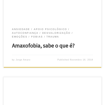
ANSIEDADE
APOIO PSICOLÓGICO
AUTOCONFIANÇA
DESVALORIZAÇÃO
EMOÇÕES
FOBIAS
TRAUMA
Amaxofobia, sabe o que é?
by
Jorge Amaro
Published
Novembro 16, 2018
Apego, livre-se de… O tema é o apego – o título deste texto
pode parecer duro. Mas reflitamos sobre um assunto muito
estudado pelos psicólogos… Nascemos frágeis. E, portanto,