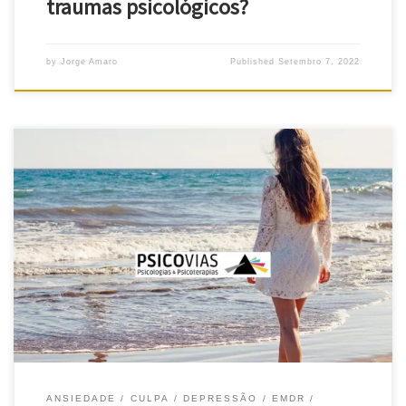
traumas psicológicos?
by
Jorge Amaro
Published
Setembro 7, 2022
Curar trauma sem medicamentos: é possível? Curar trauma sem
medicamentos. Quer, naturalmente, saber uma resposta, ou seja,
se pode superar sem recorrer à medicação. Sim, é possível com
EMDR! Realmente, os métodos psicoterapêuticos, utilizados no
tratamento do trauma, são muito mais eficazes que os “métodos
medicamentosos”. Curar trauma sem […]
ANSIEDADE
CULPA
DEPRESSÃO
EMDR