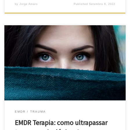
by
Jorge Amaro
Published
Setembro 8, 2022
EMDR Terapia e a Metáfora do Software Informático Com EMDR
Terapia, “todo o nosso sistema cerebral é scaneado”. Corrigem-
se, assim, erros de arquivamento malsucedido, ficam restaurados
“ficheiros emocionais corrompidos”. No término do respetivo
protocolo, aparecem como que mensagens que são semelhantes
às que aparecem no final de uma intervenção de […]
EMDR
TRAUMA
EMDR Terapia: como ultrapassar