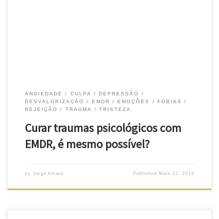
um trauma, para o EMDR, não tem que ser, necessariamente, um
tragédia, tal como um terramoto devastador ou um rapto
violento. Realmente, você pode não ter sofrido nada disto… Mas
um trauma pode ser uma experiência de vida, ou um […]
ANSIEDADE
CULPA
DEPRESSÃO
DESVALORIZAÇÃO
EMDR
EMOÇÕES
FOBIAS
REJEIÇÃO
TRAUMA
TRISTEZA
Curar traumas psicológicos com
EMDR, é mesmo possível?
by
Jorge Amaro
Published
Maio 22, 2019