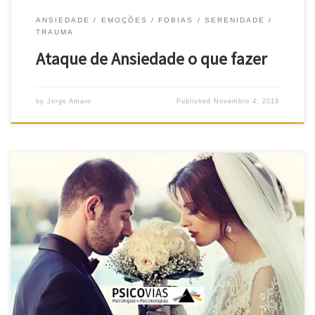
ANSIEDADE
EMOÇÕES
FOBIAS
SERENIDADE
TRAUMA
Ataque de Ansiedade o que fazer
by
Jorge Amaro
Published
Novembro 4, 2019
O perdão está muito ligado à traição Perdão? Ora, antes de mais:
para ser vítima de traição, basta que confiemos. Realmente, a
traição pode vir de quem não está à espera… Não estava à
espera porque confiava. Quando se fala neste tema, associamos
muitas vezes à questão conjugal. Mas a […]