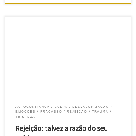
Rejeição – todos nós já a sentiram Rejeição, toda a gente já
sofreu dela ao longo da sua vida. E, muitas vezes, até foram
episódios que não deixaram quaisquer marcas. Mas muitas vezes
afeta uma pessoa de uma forma altamente perturbadora. Em
algumas vezes faz sofrer muito, levando à depressão… […]
AUTOCONFIANÇA
CULPA
DESVALORIZAÇÃO
EMOÇÕES
FRACASSO
REJEIÇÃO
TRAUMA
TRISTEZA
Rejeição: talvez a razão do seu