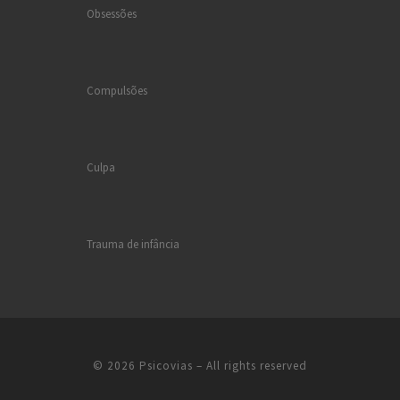
Obsessões
Compulsões
Culpa
Trauma de infância
© 2026
Psicovias
– All rights reserved