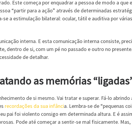
urado. Este começa por enquadrar a pessoa de modo a que 
ssoa “partir para a ação” através de determinadas estratég
a-se a estimulação bilateral: ocular, tátil e auditiva por vá
cação interna. E esta comunicação interna consiste, prec
, dentro de si, com um pé no passado e outro no presente.
ecessidade de detalhar.
atando as memórias “ligadas
hecimento de si mesmo. Vai tratar e superar. Fá-lo abrindo 
des
recordações da sua infânci
a. Lembra-se de “pequenas cois
eu pai foi violento consigo em determinada altura. E é assi
rosas. Pode até começar a sentir-se mal fisicamente. Mas, 