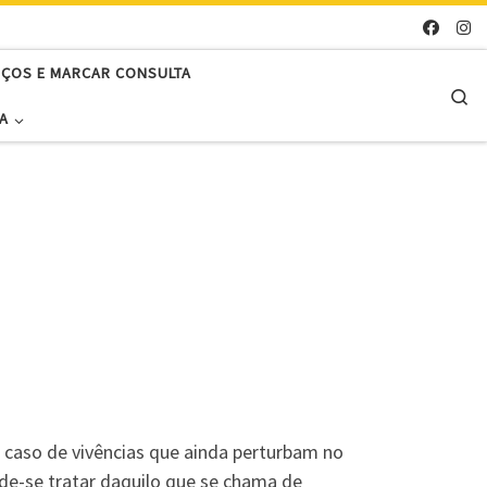
EÇOS E MARCAR CONSULTA
Se
A
 caso de vivências que ainda perturbam no
e-se tratar daquilo que se chama de