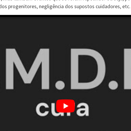
s progenitores, negligência dos supostos cuidadores, etc.