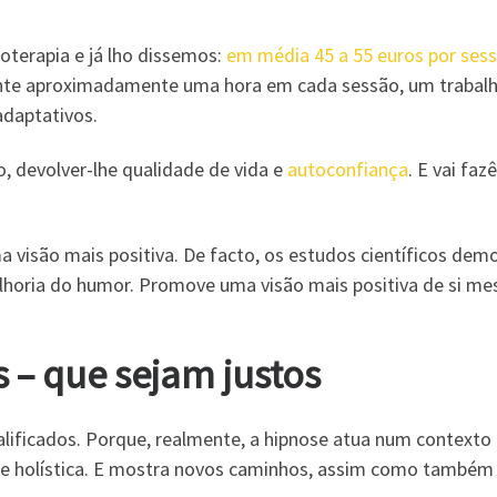
terapia e já lho dissemos:
em média 45 a 55 euros por ses
nte aproximadamente uma hora em cada sessão, um trabalho 
adaptativos.
, devolver-lhe qualidade de vida e
autoconfiança
. E vai fa
a visão mais positiva. De facto, os estudos científicos de
elhoria do humor. Promove uma visão mais positiva de si m
s – que sejam justos
alificados. Porque, realmente, a hipnose atua num contexto
a e holística. E mostra novos caminhos, assim como també