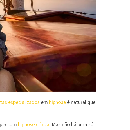
tas especializados
em
hipnose
é natural que
rapia com
hipnose clínica
. Mas não há uma só