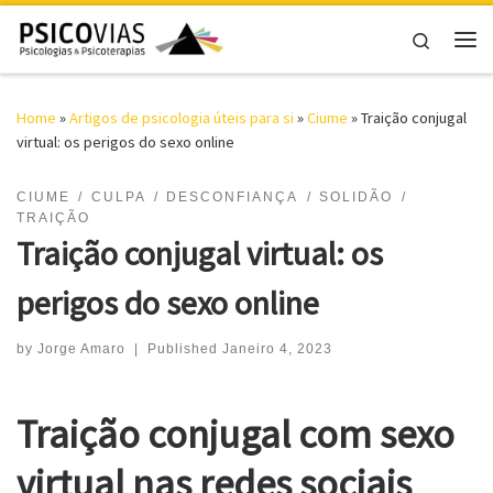
Skip to content
Search
Me
Home
»
Artigos de psicologia úteis para si
»
Ciume
»
Traição conjugal
virtual: os perigos do sexo online
CIUME
CULPA
DESCONFIANÇA
SOLIDÃO
TRAIÇÃO
Traição conjugal virtual: os
perigos do sexo online
by
Jorge Amaro
|
Published
Janeiro 4, 2023
Traição conjugal com s
exo
virtual nas redes sociais