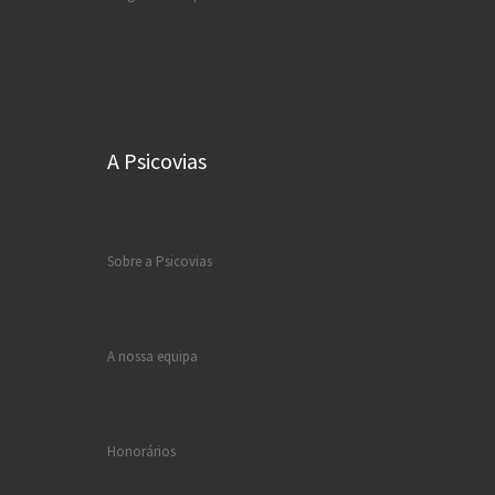
A Psicovias
Sobre a Psicovias
A nossa equipa
Honorários