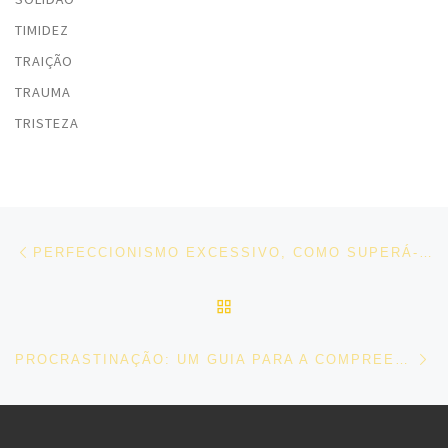
TIMIDEZ
TRAIÇÃO
TRAUMA
TRISTEZA
Post navigation
Previous post
PERFECCIONISMO EXCESSIVO, COMO SUPERÁ-LO
BACK TO POST LIST
Ne
PROCRASTINAÇÃO: UM GUIA PARA A COMPREENDER