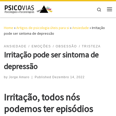
Skip to content
Search
Me
Home
»
Artigos de psicologia úteis para si
»
Ansiedade
»
Irritação
pode ser sintoma de depressão
ANSIEDADE
EMOÇÕES
OBSESSÃO
TRISTEZA
Irritação pode ser sintoma de
depressão
by
Jorge Amaro
|
Published
Dezembro 14, 2022
Irritação, t
odos nós
podemos ter episódios