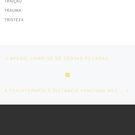
TRAIÇÃO
TRAUMA
TRISTEZA
Post navigation
Previous post
APEGO, LIVRE-SE DE CERTAS PESSOAS
BACK TO POST LIST
Ne
A PSICOTERAPIA À DISTÂNCIA FUNCIONA MESMO?