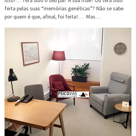
isso!… Terá sido o seu pai? A sua mãe? Ou terá sido
feita pelas suas “memórias genéticas”? Não se sabe
por quem é que, afinal, foi feita!… Mas…