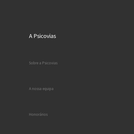
A Psicovias
Sobre a Psicovias
A nossa equipa
Honorários