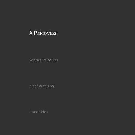
A Psicovias
Sobre a Psicovias
A nossa equipa
Honorários